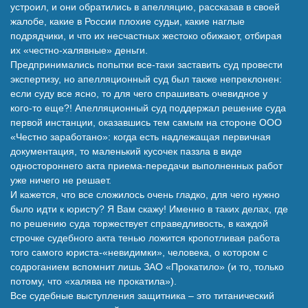
устроил, и они обратились в апелляцию, рассказав в своей
жалобе, какие в России плохие судьи, какие наглые
подрядчики, и что их несчастных жестоко обижают, отбирая
их «честно-халявные» деньги.
Предпринимались попытки все-таки заставить суд провести
экспертизу, но апелляционный суд был также непреклонен:
если суду все ясно, то для чего спрашивать очевидное у
кого-то еще?! Апелляционный суд поддержал решение суда
первой инстанции, оказавшись тем самым на стороне ООО
«Честно заработано»: когда есть надлежащая первичная
документация, то маленький кусочек паззла в виде
одностороннего акта приема-передачи выполненных работ
уже ничего не решает.
И кажется, что все сложилось очень гладко, для чего нужно
было идти к юристу? Я Вам скажу! Именно в таких делах, где
по решению суда торжествует справедливость, в каждой
строчке судебного акта тенью ложится кропотливая работа
того самого юриста-«невидимки», человека, о котором с
содроганием вспомнит лишь ЗАО «Прокатило» (и то, только
потому, что «халява не прокатила»).
Все судебные выступления защитника – это титанический