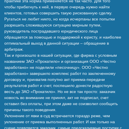
практике эта норма применяется не так часто. Для того
чтобы прибегнуть к ней, в первую очередь нужно найти
клиентов, готовых совершить такую рискованную сделку.
Ругаться не любит никто, но когда исчерпаны все попытки
разрешить сложившуюся ситуацию мирным путем,
руководитель пострадавшего юридического лица
обращается за помощью и поддержкой к юристу, и наиболее
оптимальный выход в данной ситуации – обращение в
арбитраж.
Так и произошло в нашей ситуации, где фирма с условным
названием ЗАО «Прокатило» и организация ООО «Честно
заработано» не поделили «песочницу». ООО «Честно
заработано» завершило комплекс работ по заключенному
договору и, прихватив попутно акт приема-передачи
результатов работ и счет, поспешило донести радостную
весть до ЗАО «Прокатило». Но не все так просто: заказчик
новость во внимание не принял, акт не подписал, счет
оставил без оплаты, при этом даже не соизволил сообщить
причины такого поведения.
Уклонение от явки в суд встречается гораздо реже, чем
уклонение от приема выполненных работ. И как только на
сцене появляется заказчик, самые предсказуемые поступки с