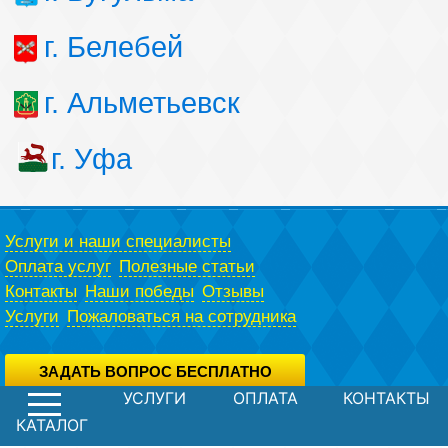
г. Белебей
г. Альметьевск
г. Уфа
Услуги и наши специалисты
Оплата услуг
Полезные статьи
Контакты
Наши победы
Отзывы
Услуги
Пожаловаться на сотрудника
ЗАДАТЬ ВОПРОС БЕСПЛАТНО
УСЛУГИ
ОПЛАТА
КОНТАКТЫ
Вы можете задать вопрос юристу абсолютно бесплатно,
воспользовавшись специальной формой.
Политика конфиденциальности