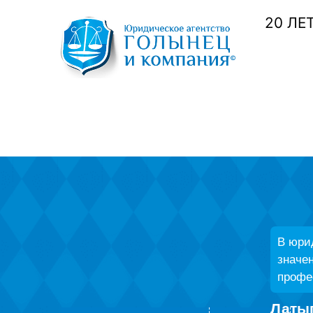
20 ЛЕ
В юри
значен
профес
Латы