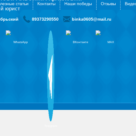
лезные статьи
Контакты
Наши победы
Отзывы
Видео
й юрист
ябрьский
89373290550
binka0605@mail.ru
WhatsApp
ВКонтакте
MAX
Telegram