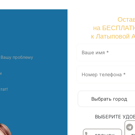
Остав
на БЕСПЛАТ
к Латыповой 
 Вашу проблему
м
тат!
ВЫБЕРИТЕ УДО