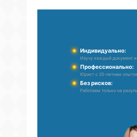
Индивидуально:
Изучу каждый документ и
Профессионально:
Юрист с 20-летним опыто
Без рисков:
Работаем только на резуль