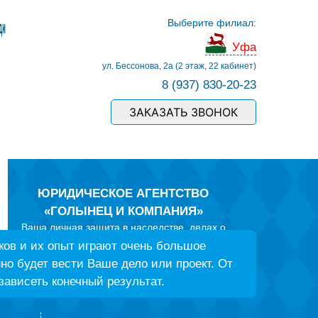
Выберите филиал:
Уфа
ул. Бессонова, 2а (2 этаж, 22 кабинет)
8 (937) 830-20-23
ЗАКАЗАТЬ ЗВОНОК
ЮРИДИЧЕСКОЕ АГЕНТСТВО
«ГОЛЫНЕЦ И КОМПАНИЯ»
Ваша личная защита в наследстве, делах о
защите прав потребителей, спорах по ДТП со
ов и их опыт играют очень большое
страховыми компаниями и
но будет вести Ваше дело или проект. От
ГИБДД, в семейных делах и трудовых спорах, в
зависеть конечный результат.
земельных конфликтах и вопросах