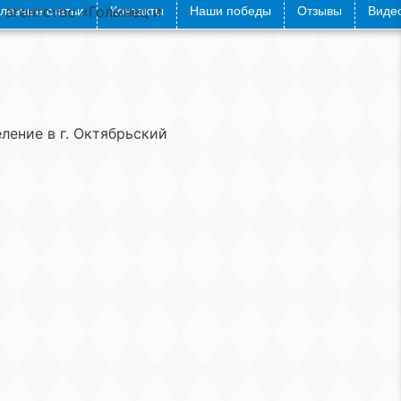
агентство «Голынец и
лезные статьи
Контакты
Наши победы
Отзывы
Видео
еление в г. Октябрьский