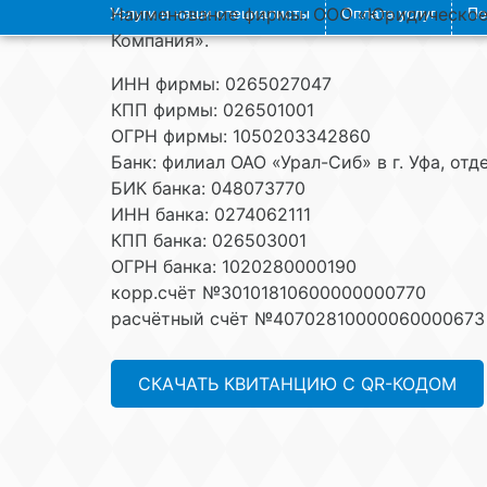
Наименование фирмы: ООО «Юридическое 
Услуги и наши специалисты
Оплата услуг
По
Компания».
ИНН фирмы: 0265027047
КПП фирмы: 026501001
ОГРН фирмы: 1050203342860
Банк: филиал ОАО «Урал-Сиб» в г. Уфа, отд
БИК банка: 048073770
ИНН банка: 0274062111
КПП банка: 026503001
ОГРН банка: 1020280000190
корр.счёт №30101810600000000770
расчётный счёт №40702810000060000673
СКАЧАТЬ КВИТАНЦИЮ С QR-КОДОМ