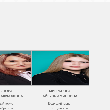
ЫПОВА
МИГРАНОВА
 АФЛАХОВНА
АЙГУЛЬ АМИРОВНА
ий юрист
Ведущий юрист
тябрьский
г. Туймазы