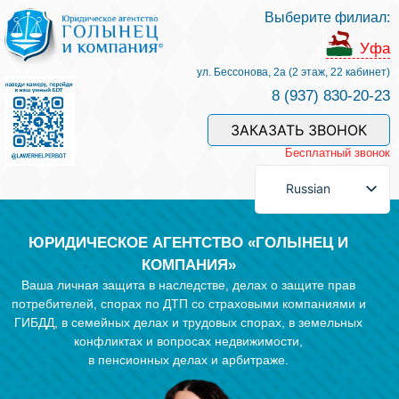
Выберите филиал:
Услуги и наши специалисты
Уфа
ул. Бессонова, 2а (2 этаж, 22 кабинет)
8 (937) 830-20-23
Оплата услуг
ЗАКАЗАТЬ ЗВОНОК
Бесплатный звонок
Задать вопрос
Russian
Контакты
ЮРИДИЧЕСКОЕ АГЕНТСТВО «ГОЛЫНЕЦ И
КОМПАНИЯ»
Ваша личная защита в наследстве, делах о защите прав
Отзывы
потребителей, спорах по ДТП со страховыми компаниями и
ГИБДД, в семейных делах и трудовых спорах, в земельных
конфликтах и вопросах недвижимости,
Полезные статьи
в пенсионных делах и арбитраже.