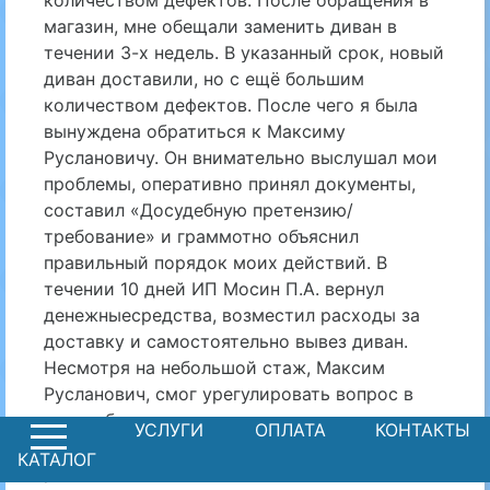
количеством дефектов. После обращения в
магазин, мне обещали заменить диван в
течении 3-х недель. В указанный срок, новый
диван доставили, но с ещё большим
количеством дефектов. После чего я была
вынуждена обратиться к Максиму
Руслановичу. Он внимательно выслушал мои
проблемы, оперативно принял документы,
составил «Досудебную претензию/
требование» и граммотно объяснил
правильный порядок моих действий. В
течении 10 дней ИП Мосин П.А. вернул
денежныесредства, возместил расходы за
доставку и самостоятельно вывез диван.
Несмотря на небольшой стаж, Максим
Русланович, смог урегулировать вопрос в
досудебном порядке.
УСЛУГИ
ОПЛАТА
КОНТАКТЫ
Желаю крепкого здоровья ??, карьерного
роста ?, достижения самых заветных мечт?️,