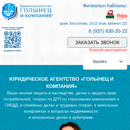
Филиалын һайланы:
Беҙҙең белгестәр һәм хеҙмәттәр
Өфө
урам. Бессонова, 2а (2 этаж, кабинет 22)
8 (937) 830-20-23
Хеҙмәт хаҡын түләү
ЗАКАЗАТЬ ЗВОНОК
Бушлай шылтыратып
Һорау биреү
Bashkir
Бәйләнеш
ЮРИДИЧЕСКОЕ АГЕНТСТВО «ГОЛЫНЕЦ И
КОМПАНИЯ»
Ваша личная защита в наследстве, делах о защите прав
Баһалама
потребителей, спорах по ДТП со страховыми компаниями и
ГИБДД, в семейных делах и трудовых спорах, в земельных
конфликтах и вопросах недвижимости,
Файҙалы мәҡәләләр
в пенсионных делах и арбитраже.