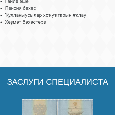
Ғаилә эше
Пенсия бәхәс
Ҡулланыусылар хоҡуҡтарын яҡлау
Хеҙмәт бәхәстәре
ЗАСЛУГИ СПЕЦИАЛИСТА