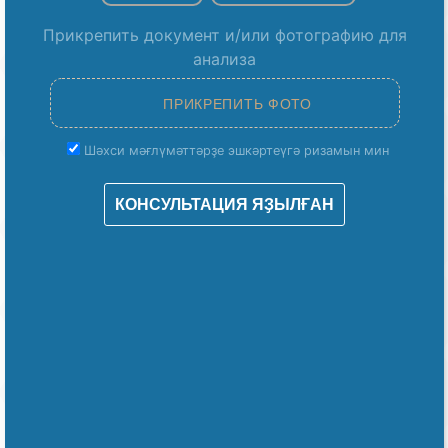
Прикрепить документ и/или фотографию для
анализа
Шәхси мәғлүмәттәрҙе эшкәртеүгә ризамын мин