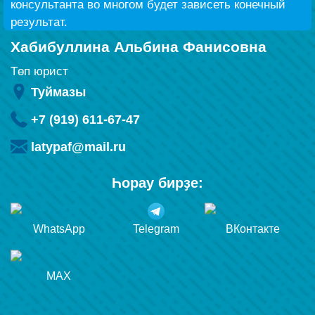
консультанта во многом будет зависеть конечный
результат.
Хабибуллина Альбина Фанисовна
Төп юрист
Туймазы
+7 (919) 611-67-47
latypaf@mail.ru
Һорау бирҙе:
WhatsApp
Telegram
ВКонтакте
MAX