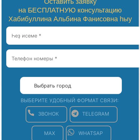
Оставить заявку
на БЕСПЛАТНУЮ консультацию
Хабибуллина Альбина Фанисовна һыу
ВЫБЕРИТЕ УДОБНЫЙ ФОРМАТ СВЯЗИ:
ЗВОНОК
TELEGRAM
MAX
WHATSAP