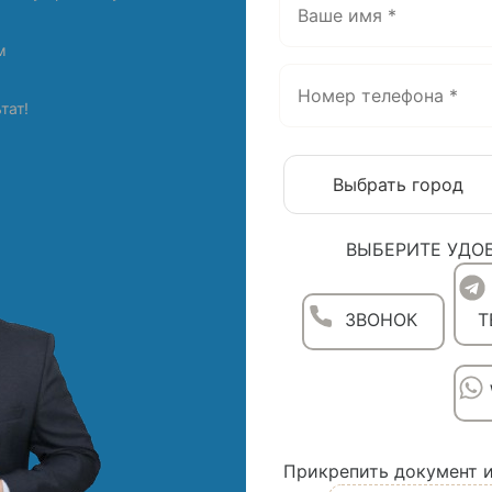
м
тат!
ВЫБЕРИТЕ УДО
ЗВОНОК
T
Прикрепить документ и