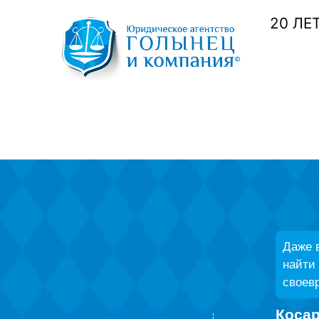
20 ЛЕ
Даже в
найти
своев
Косар