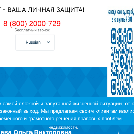
Т - ВАША ЛИЧНАЯ ЗАЩИТА!
8 (800) 2000-729
Бесплатный звонок
Russian
 самой сложной и запутанной жизненной ситуации, от к
 законный выход. Мы предлагаем своим клиентам квал
ременного и грамотного решения правовых проблем.
недвижимости,
ева Ольга Викторовна
в пенсионных делах и арбитраже.