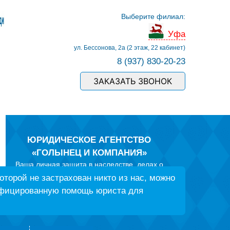
Выберите филиал:
Уфа
ул. Бессонова, 2а (2 этаж, 22 кабинет)
8 (937) 830-20-23
ЗАКАЗАТЬ ЗВОНОК
ЮРИДИЧЕСКОЕ АГЕНТСТВО
«ГОЛЫНЕЦ И КОМПАНИЯ»
Ваша личная защита в наследстве, делах о
защите прав потребителей, спорах по ДТП со
оторой не застрахован никто из нас, можно
страховыми компаниями и
ифицированную помощь юриста для
ГИБДД, в семейных делах и трудовых спорах, в
земельных конфликтах и вопросах