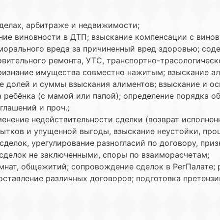
 делах, арбитраже и недвижимости;
ние виновности в ДТП; взыскание компенсации с винов
морального вреда за причиненный вред здоровью; сод
вительного ремонта, УТС, транспортно-трасологическ
ризнание имущества совместно нажитым; взыскание али
е долей и суммы взыскания алиментов; взыскание и ос
 ребёнка (с мамой или папой); определение порядка о
глашений и проч.;
енение недействительности сделки (возврат исполненн
ытков и упущенной выгоды, взыскание неустойки, проце
делок, урегулирование разногласий по договору, при
 сделок не заключенными, споры по взаиморасчетам;
мнат, общежитий; сопровождение сделок в РегПалате; 
оставление различных договоров; подготовка претензий